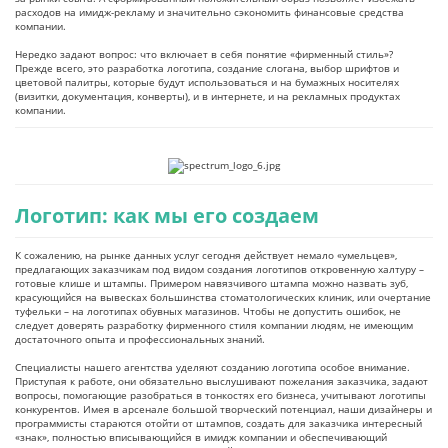
расходов на имидж-рекламу и значительно сэкономить финансовые средства
компании.
Нередко задают вопрос: что включает в себя понятие «фирменный стиль»?
Прежде всего, это разработка логотипа, создание слогана, выбор шрифтов и
цветовой палитры, которые будут использоваться и на бумажных носителях
(визитки, документация, конверты), и в интернете, и на рекламных продуктах
компании.
Логотип: как мы его создаем
К сожалению, на рынке данных услуг сегодня действует немало «умельцев»,
предлагающих заказчикам под видом создания логотипов откровенную халтуру –
готовые клише и штампы. Примером навязчивого штампа можно назвать зуб,
красующийся на вывесках большинства стоматологических клиник, или очертание
туфельки – на логотипах обувных магазинов. Чтобы не допустить ошибок, не
следует доверять разработку фирменного стиля компании людям, не имеющим
достаточного опыта и профессиональных знаний.
Специалисты нашего агентства уделяют созданию логотипа особое внимание.
Приступая к работе, они обязательно выслушивают пожелания заказчика, задают
вопросы, помогающие разобраться в тонкостях его бизнеса, учитывают логотипы
конкурентов. Имея в арсенале большой творческий потенциал, наши дизайнеры и
программисты стараются отойти от штампов, создать для заказчика интересный
«знак», полностью вписывающийся в имидж компании и обеспечивающий