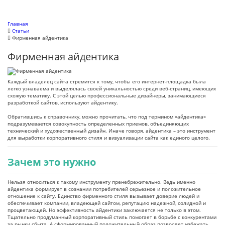
Главная
Cтатьи
Фирменная айдентика
Фирменная айдентика
Каждый владелец сайта стремится к тому, чтобы его интернет-площадка была
легко узнаваема и выделялась своей уникальностью среди веб-страниц, имеющих
схожую тематику. С этой целью профессиональные дизайнеры, занимающиеся
разработкой сайтов, используют айдентику.
Обратившись к справочнику, можно прочитать, что под термином «айдентика»
подразумевается совокупность определенных приемов, объединяющих
технический и художественный дизайн. Иначе говоря, айдентика – это инструмент
для выработки корпоративного стиля и визуализации сайта как единого целого.
Зачем это нужно
Нельзя относиться к такому инструменту пренебрежительно. Ведь именно
айдентика формирует в сознании потребителей серьезное и положительное
отношение к сайту. Единство фирменного стиля вызывает доверие людей и
обеспечивает компании, владеющей сайтом, репутацию надежной, солидной и
процветающей. Но эффективность айдентики заключается не только в этом.
Тщательно продуманный корпоративный стиль помогает в борьбе с конкурентами
за рынки сбыта. А сформированный положительный образ позволяет избежать